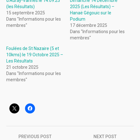
d’Auray-Vannes le 14.09.25
Dimanche 14 Décembre
(les Résultats)
2025 (Les Résultats) –
15 septembre 2025
Hanaë Gégouic sur le
Dans "Informations pour les
Podium
membres"
17 décembre 2025
Dans "Informations pour les
membres"
Foulées de St Nazaire (5 et
10kms) le 19 Octobre 2025 –
Les Résultats
21 octobre 2025
Dans "Informations pour les
membres"
Navigation
PREVIOUS POST
NEXT POST