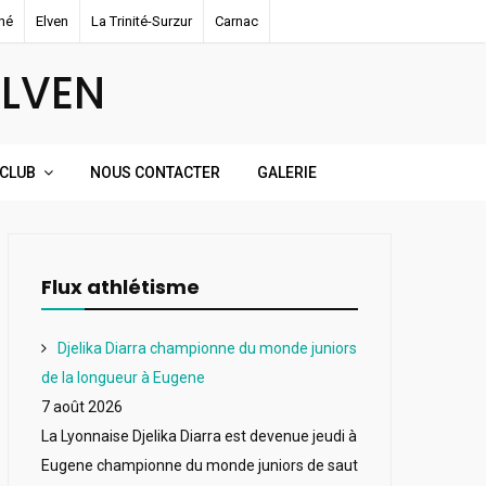
né
Elven
La Trinité-Surzur
Carnac
ELVEN
 CLUB
NOUS CONTACTER
GALERIE
Flux athlétisme
Djelika Diarra championne du monde juniors
de la longueur à Eugene
7 août 2026
La Lyonnaise Djelika Diarra est devenue jeudi à
Eugene championne du monde juniors de saut