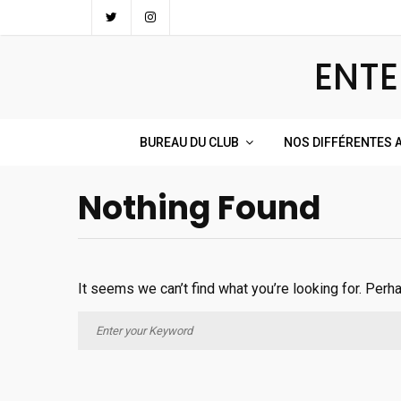
Skip
to
ENTE
content
BUREAU DU CLUB
NOS DIFFÉRENTES A
Nothing Found
It seems we can’t find what you’re looking for. Perh
Search
for: