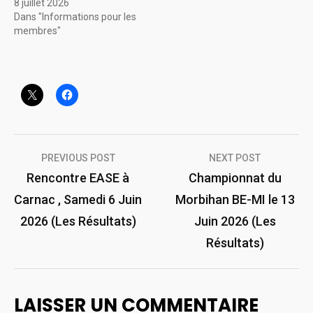
8 juillet 2026
Dans "Informations pour les
membres"
Navigation
PREVIOUS POST
NEXT POST
de
Rencontre EASE à
Championnat du
Carnac , Samedi 6 Juin
Morbihan BE-MI le 13
l’article
2026 (Les Résultats)
Juin 2026 (Les
Résultats)
LAISSER UN COMMENTAIRE