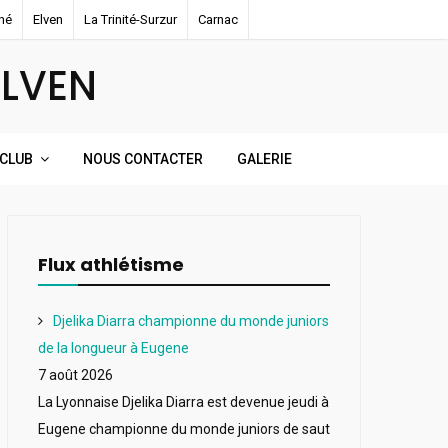
né
Elven
La Trinité-Surzur
Carnac
ELVEN
 CLUB
NOUS CONTACTER
GALERIE
Flux athlétisme
Djelika Diarra championne du monde juniors
de la longueur à Eugene
7 août 2026
La Lyonnaise Djelika Diarra est devenue jeudi à
Eugene championne du monde juniors de saut