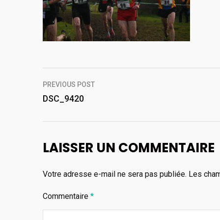
Navigation
PREVIOUS POST
de
DSC_9420
l’article
LAISSER UN COMMENTAIRE
Votre adresse e-mail ne sera pas publiée.
Les cham
Commentaire
*