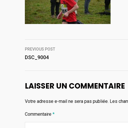
Navigation
PREVIOUS POST
de
DSC_9004
l’article
LAISSER UN COMMENTAIRE
Votre adresse e-mail ne sera pas publiée.
Les cham
Commentaire
*