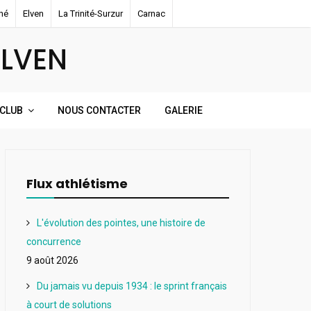
né
Elven
La Trinité-Surzur
Carnac
ELVEN
 CLUB
NOUS CONTACTER
GALERIE
Flux athlétisme
L'évolution des pointes, une histoire de
concurrence
9 août 2026
Du jamais vu depuis 1934 : le sprint français
à court de solutions