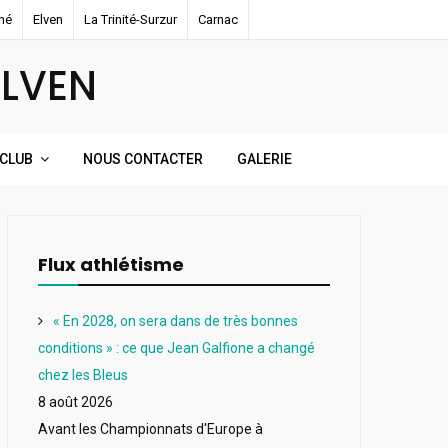
né
Elven
La Trinité-Surzur
Carnac
ELVEN
 CLUB
NOUS CONTACTER
GALERIE
Flux athlétisme
« En 2028, on sera dans de très bonnes
conditions » : ce que Jean Galfione a changé
chez les Bleus
8 août 2026
Avant les Championnats d'Europe à