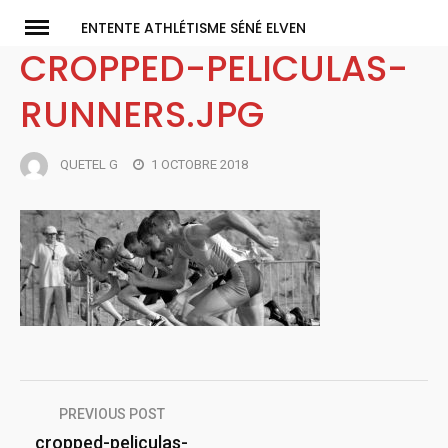
Skip
ENTENTE ATHLÉTISME SÉNÉ ELVEN
to
CROPPED-PELICULAS-
content
RUNNERS.JPG
QUETEL G
1 OCTOBRE 2018
Navigation
PREVIOUS POST
cropped-peliculas-