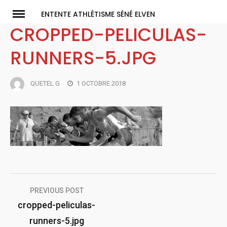
Skip
ENTENTE ATHLÉTISME SÉNÉ ELVEN
to
CROPPED-PELICULAS-
content
RUNNERS-5.JPG
QUETEL G
1 OCTOBRE 2018
Navigation
PREVIOUS POST
de
cropped-peliculas-
runners-5.jpg
l’article