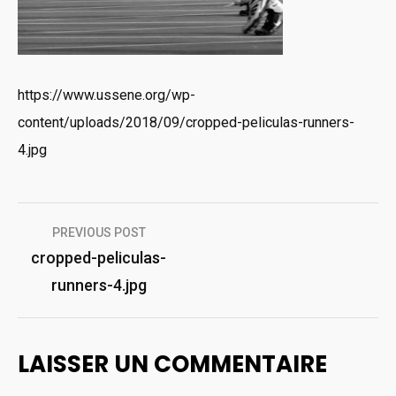
https://www.ussene.org/wp-
content/uploads/2018/09/cropped-peliculas-runners-
4.jpg
Navigation
PREVIOUS POST
de
cropped-peliculas-
runners-4.jpg
l’article
LAISSER UN COMMENTAIRE