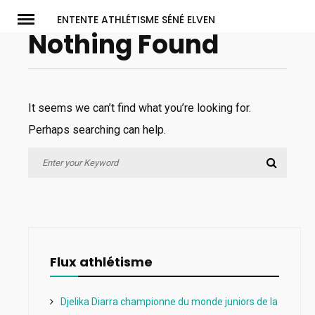
Skip
ENTENTE ATHLÉTISME SÉNÉ ELVEN
to
Nothing Found
content
It seems we can’t find what you’re looking for.
Perhaps searching can help.
Search
Search
for:
Flux athlétisme
Djelika Diarra championne du monde juniors de la